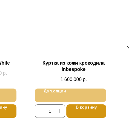
hite
Куртка из кожи крокодила
Об
Inbespoke
0
р.
1 600 000
р.
Доп.опции
зину
В корзину