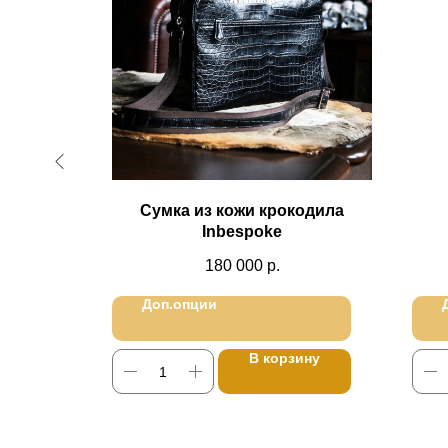
d Night
Сумка из кожи крокодила
Inbespoke
180 000
р.
Доп.опции
ину
В корзину