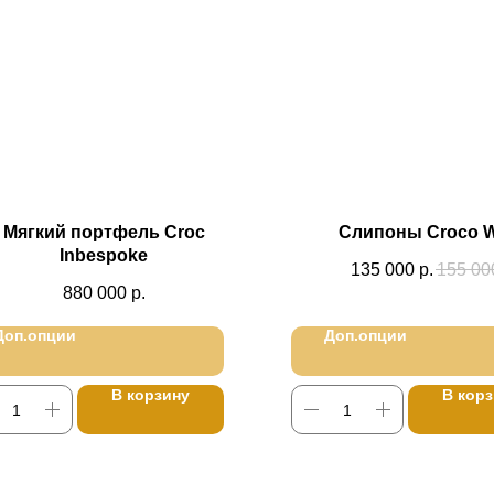
Мягкий портфель Croc
Слипоны Croco W
Inbespoke
135 000
р.
155 00
880 000
р.
Доп.опции
Доп.опции
В корзину
В кор