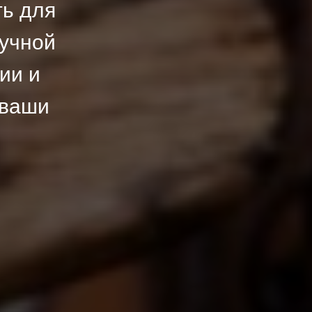
ть для
ручной
ии и
 ваши