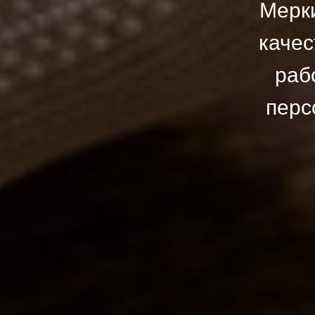
Мерки
качес
раб
перс