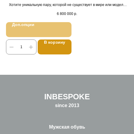
Хотите уникальную пару, которой не существует в мире или модель
известного бренда, построенную профессиональным модельером
6 800 000
р.
индивидуально под вашу стопу?
В магазине нет желаемого размера или выбор ограничен? Не для нас
Доп.опции
- закажите пошив в Inbespoke и мы создадим уникальную пару для вас.
Большие размеры, сложные стопы или просто уникальный дизайн -
всё это наша работа, в которой мы занимаем одно из первых мест в
В корзину
России.
INBESPOKE
since 2013
Мужская обувь