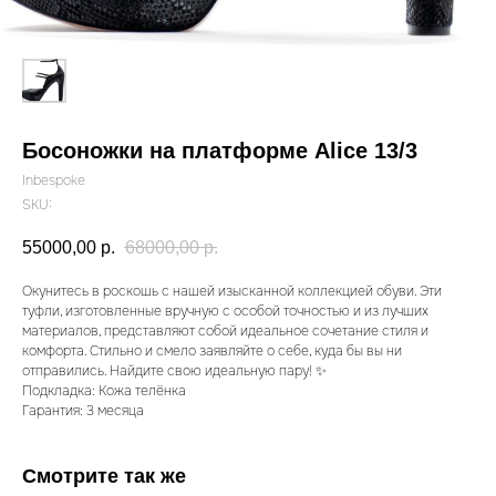
Босоножки на платформе Alice 13/3
Inbespoke
SKU:
55000,00
р.
68000,00
р.
Окунитесь в роскошь с нашей изысканной коллекцией обуви. Эти
туфли, изготовленные вручную с особой точностью и из лучших
материалов, представляют собой идеальное сочетание стиля и
комфорта. Стильно и смело заявляйте о себе, куда бы вы ни
отправились. Найдите свою идеальную пару! ✨
Подкладка: Кожа телёнка
Гарантия: 3 месяца
Смотрите так же