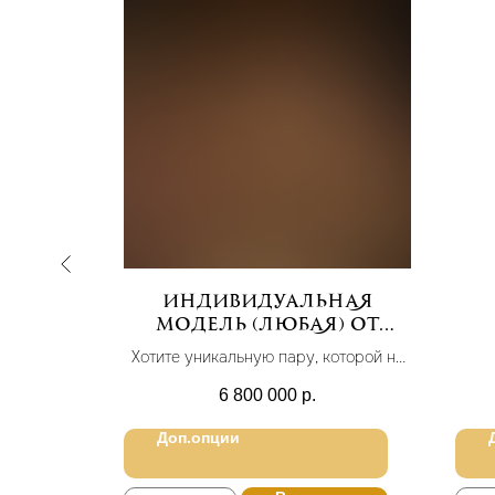
ожи
Индивидуальная
spoke
модель (любая) от
68000₽
Хотите уникальную пару, которой не
существует в мире или модель
6 800 000
р.
известного бренда, построенную
профессиональным модельером
Доп.опции
индивидуально под вашу стопу?
В магазине нет желаемого размера