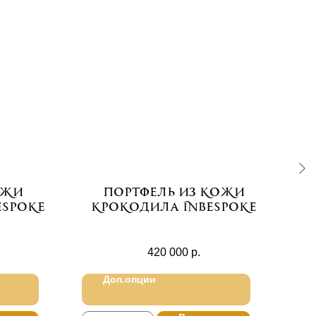
ожи
Портфель из кожи
espoke
крокодила Inbespoke
420 000
р.
Доп.опции