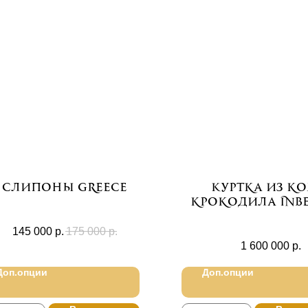
Слипоны Greece
Куртка из к
крокодила Inb
145 000
р.
175 000
р.
1 600 000
р.
Доп.опции
Доп.опции