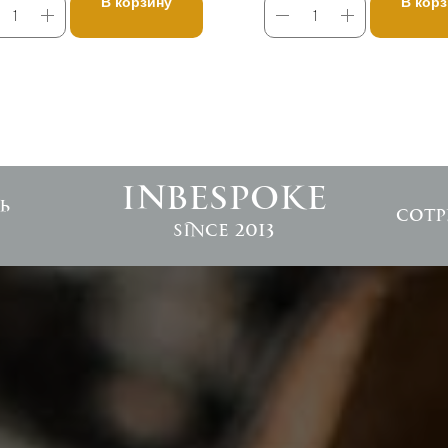
В корзину
В кор
INBESPOKE
ь
Сотр
since 2013