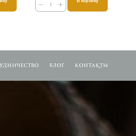
зину
В корзину
удничество
Блог
Контакты