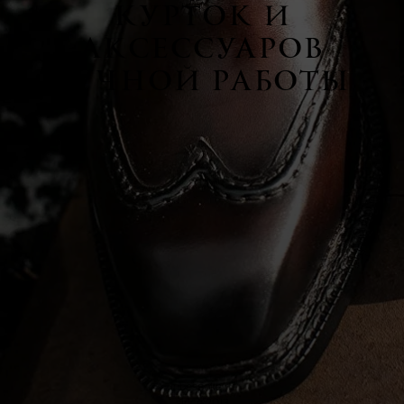
КУРТОК И
АКСЕССУАРОВ
РУЧНОЙ РАБОТЫ
inbespoke.ru
since 2013