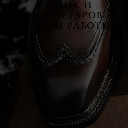
КУРТОК И
АКСЕССУАРОВ
РУЧНОЙ РАБОТЫ
inbespoke.ru
since 2013