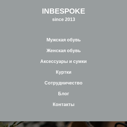
INBESPOKE
since 2013
Мужская обувь
Женская обувь
Аксессуары и сумки
Куртки
Сотрудничество
Блог
Контакты