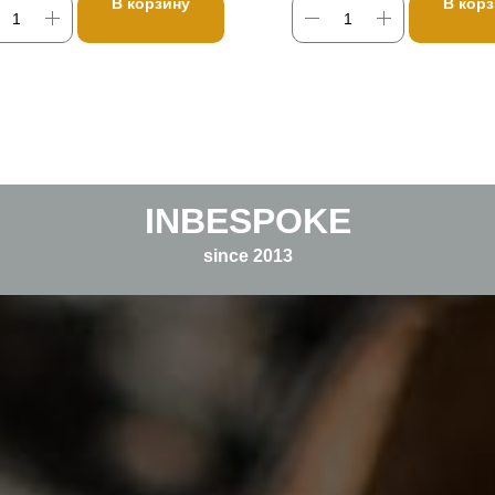
В корзину
В кор
INBESPOKE
since 2013