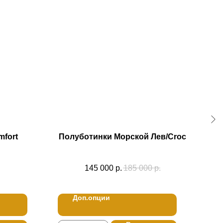
mfort
Полуботинки Морской Лев/Croc
145 000
р.
185 000
р.
Доп.опции