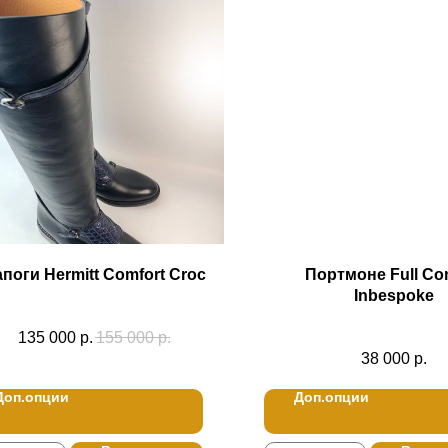
поги Hermitt Comfort Croc
Портмоне Full Co
Inbespoke
135 000
р.
155 000
р.
38 000
р.
Доп.опции
Доп.опции