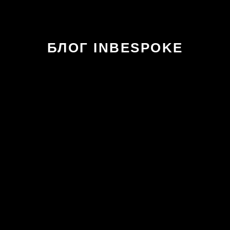
БЛОГ INBESPOKE
ПРО ПОШИВ
ОБУВИ, КОСТЮМОВ,
КУРТОК И
АКСЕССУАРОВ РУЧНОЙ
РАБОТЫ