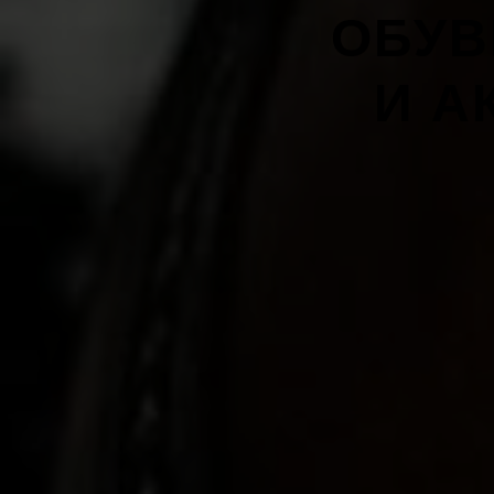
ОБУВ
И А