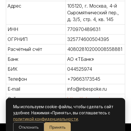
Адрес
105120, г. Москва, 4-й
Сыромятнический пер.,
д. 3/5, стр. 4, кв. 145
ИНН
770970489631
ОГРНИП
325774600504395
Расчётный счёт
40802810200008558881
Банк
АО «ТБанк»
БИК
044525974
Телефон
+79663173545
E‑mail
info@inbespoke.ru
Сайт
https://inbespoke.ru
Мы используем cookie-файлы, чтобы сделать сайт
удобнее. Нажимая «Принять», вы соглашаетесь с
политикой конфиденциальности
.
Отклонить
Принять