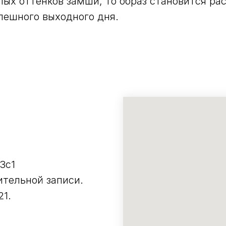
лых оттенков замши, то образ становится ра
спешного выходного дня.
3с1
тельной записи.
21.