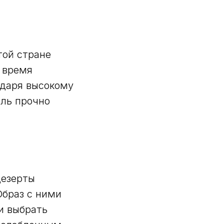
той стране
е время
одаря высокому
ель прочно
дезерты
Образ с ними
и выбрать