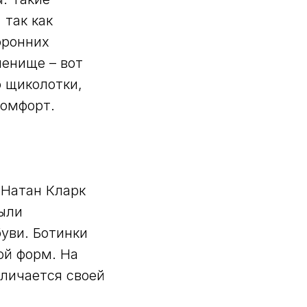
 так как
оронних
ленище – вот
о щиколотки,
комфорт.
 Натан Кларк
были
уви. Ботинки
ой форм. На
тличается своей