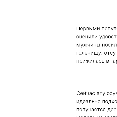
Первыми популя
оценили удобст
мужчины носили
голенищу, отсу
прижилась в га
Сейчас эту обу
идеально подхо
получается дос