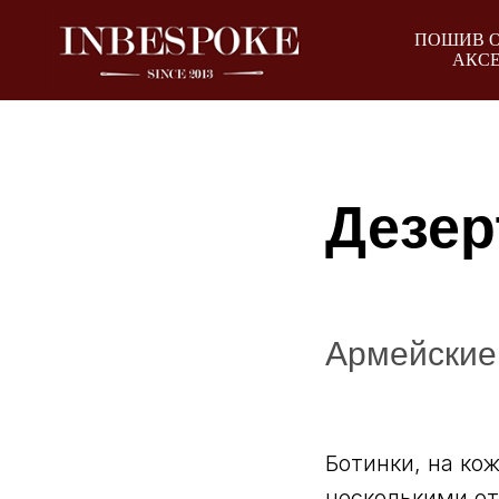
ПОШИВ 
АКС
Дезер
Армейские 
Ботинки, на ко
несколькими от