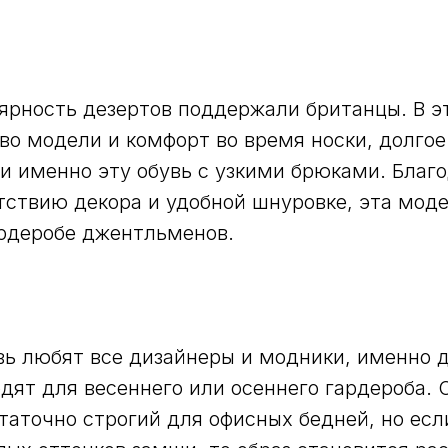
рность дезертов поддержали британцы. В э
во модели и комфорт во время носки, долго
 именно эту обувь с узкими брюками. Благ
тствию декора и удобной шнуровке, эта мод
рдеробе джентльменов.
вь любят все дизайнеры и модники, именно 
дят для весеннего или осеннего гардероба. 
таточно строгий для офисных бедней, но есл